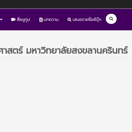
สื่อยูทูป
บทความ
เสนอรายชื่ออีบุ๊ก
าสตร์ มหาวิทยาลัยสงขลานครินทร์